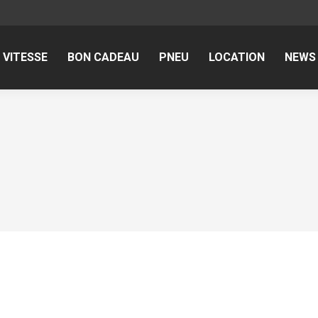
 VITESSE
E VITESSE
BON CADEAU
BON CADEAU
PNEU
PNEU
LOCATION
LOCATION
NEWS
NEW