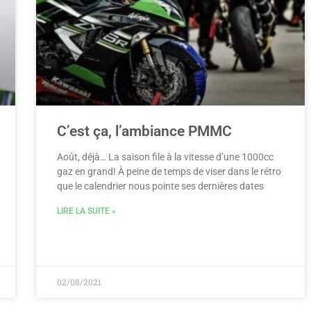
C’est ça, l’ambiance PMMC
Août, déjà… La saison file à la vitesse d’une 1000cc
gaz en grand! À peine de temps de viser dans le rétro
que le calendrier nous pointe ses dernières dates
LIRE LA SUITE »
02/08/2021