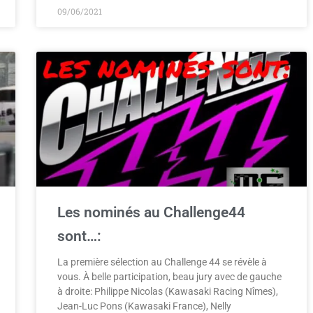
09/06/2021
Les nominés au Challenge44
sont…:
La première sélection au Challenge 44 se révèle à
vous. À belle participation, beau jury avec de gauche
à droite: Philippe Nicolas (Kawasaki Racing Nîmes),
Jean-Luc Pons (Kawasaki France), Nelly